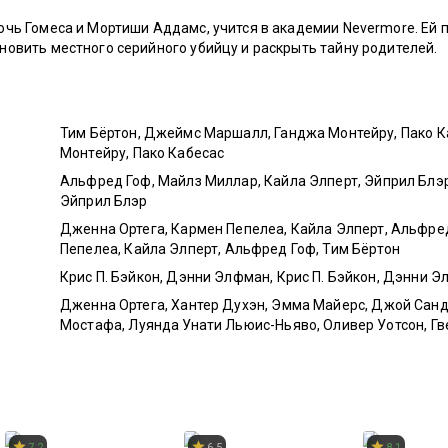
очь Гомеса и Мортиши Аддамс, учится в академии Nevermore. Ей 
новить местного серийного убийцу и раскрыть тайну родителей.
Тим Бёртон
,
Джеймс Маршалл
,
Ганджа Монтейру
,
Пако К
Монтейру
,
Пако Кабесас
Альфред Гоф
,
Майлз Миллар
,
Кайла Элперт
,
Эйприл Блэ
Эйприл Блэр
Дженна Ортега
,
Кармен Пепелеа
,
Кайла Элперт
,
Альфре
Пепелеа
,
Кайла Элперт
,
Альфред Гоф
,
Тим Бёртон
р
Крис П. Бэйкон
,
Дэнни Элфман
,
Крис П. Бэйкон
,
Дэнни Э
ролях
Дженна Ортега
,
Хантер Духэн
,
Эмма Майерс
,
Джой Санд
Мостафа
,
Луянда Унати Льюис-Ньяво
,
Оливер Уотсон
,
Гв
Аватар: Легенда об
Рождество на двоих
Убийства в
7.2
6.5
8.1