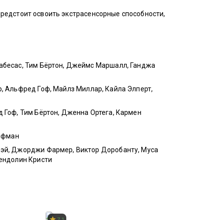
предстоит освоить экстрасенсорные способности,
абесас
,
Тим Бёртон
,
Джеймс Маршалл
,
Ганджа
р
,
Альфред Гоф
,
Майлз Миллар
,
Кайла Элперт
,
д Гоф
,
Тим Бёртон
,
Дженна Ортега
,
Кармен
лфман
эй
,
Джорджи Фармер
,
Виктор Доробанту
,
Муса
ендолин Кристи
 одном
Вечность
7.1