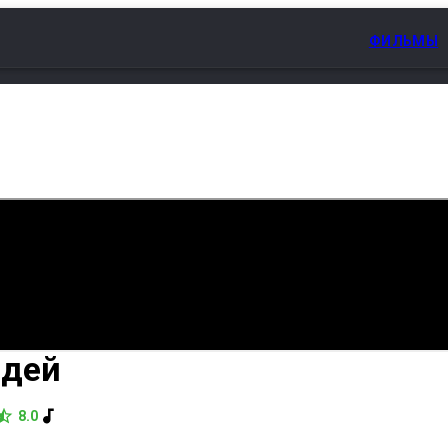
ФИЛЬМЫ
 ЛУЧШЕ НЕЗНАКОМОГО
03. ЗОВ ДИКОЙ ПРИРОДЫ
04. ЕСЛИ БЫ 
здей
/
Сезон 2
8.0
омедия, Криминал, Детектив
•
США
•
2025