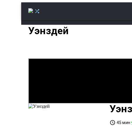
Уэнздей
01. НУ ВОТ, НАЧИНАЕТСЯ...
02. ЗНАКОМЫЙ ЧЕРТ
Уэн
45 мин
Фэнтези, К