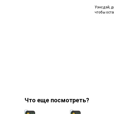
Уэнсдэй, д
чтобы оста
Режиссер
Сценарий
Продюсер
Композито
В главных 
Что еще посмотреть?
Следствие ведут овечки
Пугающий роман
7.6
7.7